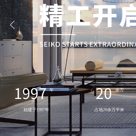
1997
20
年
余万
​始建于1997年
占地20余万平米